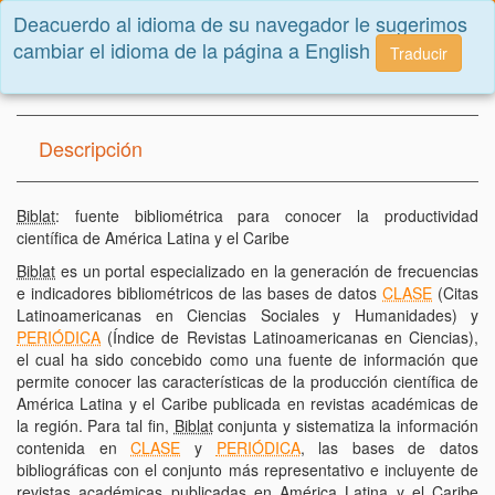
Deacuerdo al idioma de su navegador le sugerimos
Toggle
cambiar el idioma de la página a English
navigatio
Traducir
Inicio
Bibliometría
Descripción
Biblat
: fuente bibliométrica para conocer la productividad
científica de América Latina y el Caribe
Biblat
es un portal especializado en la generación de frecuencias
e indicadores bibliométricos de las bases de datos
CLASE
(Citas
Latinoamericanas en Ciencias Sociales y Humanidades) y
PERIÓDICA
(Índice de Revistas Latinoamericanas en Ciencias),
el cual ha sido concebido como una fuente de información que
permite conocer las características de la producción científica de
América Latina y el Caribe publicada en revistas académicas de
la región. Para tal fin,
Biblat
conjunta y sistematiza la información
contenida en
CLASE
y
PERIÓDICA
, las bases de datos
bibliográficas con el conjunto más representativo e incluyente de
revistas académicas publicadas en América Latina y el Caribe