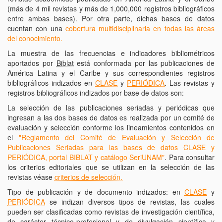
(más de 4 mil revistas y más de 1,000,000 registros bibliográficos
entre ambas bases). Por otra parte, dichas bases de datos
cuentan con una
cobertura multidisciplinaria en todas las áreas
del conocimiento.
La muestra de las frecuencias e indicadores bibliométricos
aportados por
Biblat
está conformada por las publicaciones de
América Latina y el Caribe y sus correspondientes registros
bibliográficos indizados en
CLASE
y
PERIÓDICA
. Las revistas y
registros bibliográficos indizados por base de datos son:
La selección de las publicaciones seriadas y periódicas que
ingresan a las dos bases de datos es realizada por un comité de
evaluación y selección conforme los lineamientos contenidos en
el
"Reglamento del Comité de Evaluación y Selección de
Publicaciones Seriadas para las bases de datos CLASE y
PERIÓDICA, portal BIBLAT y catálogo SeriUNAM"
. Para consultar
los criterios editoriales que se utilizan en la selección de las
revistas véase
criterios de selección.
Tipo de publicación y de documento indizados: en
CLASE
y
PERIÓDICA
se indizan diversos tipos de revistas, las cuales
pueden ser clasificadas como revistas de investigación científica,
de carácter técnico-profesional y de divulgación científica y