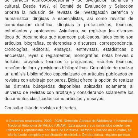
cultural. Desde 1997, el Comité de Evaluación y Selección
prioriza la inclusión de revistas de investigación científica y
humanística, dirigidas a especialistas, así como revistas de
comunicación científica, dirigidas a profesionistas, técnicos,
estudiantes y profesores. Asimismo, se registran los diversos
tipos de documentos que aparecen publicados, tales como son
artículos, biografías, conferencias o discursos, correspondencia,
cronologías, editorial, ensayos, entrevistas, estadísticas o
encuestas, leyes o reglamentos, monografías, notas breves o
noticias, proyectos técnicos o programas, reportes técnicos,
reseñas de libro y revisiones bibliográficas. Con objeto de realizar
un análisis bibliométrico especializado en artículos publicados en
revistas con arbitraje por pares,
Biblat
ofrece la opción de realizar
las distintas búsquedas disponibles aplicadas solamente al
universo de revistas con arbitraje y considerando solamente los
documentos clasificados como artículos y ensayos.
Consultar lista de revistas arbitradas.
® Derechos reservados. 2009 - 2026. Dirección General de Bibliotecas, Universidad
Nacional Autónoma de México (UNAM). Esta página y sus contenidos pueden ser
utilizados y reproducidos con fines no lucrativos, siempre y cuando no se mutile, se
cite la fuente completa y su dirección electrónica. De otra forma, requiere permiso