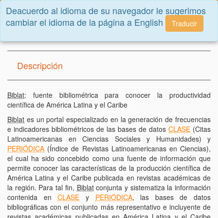
Deacuerdo al idioma de su navegador le sugerimos
Toggle
cambiar el idioma de la página a English
navigatio
Traducir
Inicio
Bibliometría
Descripción
Biblat
: fuente bibliométrica para conocer la productividad
científica de América Latina y el Caribe
Biblat
es un portal especializado en la generación de frecuencias
e indicadores bibliométricos de las bases de datos
CLASE
(Citas
Latinoamericanas en Ciencias Sociales y Humanidades) y
PERIÓDICA
(Índice de Revistas Latinoamericanas en Ciencias),
el cual ha sido concebido como una fuente de información que
permite conocer las características de la producción científica de
América Latina y el Caribe publicada en revistas académicas de
la región. Para tal fin,
Biblat
conjunta y sistematiza la información
contenida en
CLASE
y
PERIÓDICA
, las bases de datos
bibliográficas con el conjunto más representativo e incluyente de
revistas académicas publicadas en América Latina y el Caribe