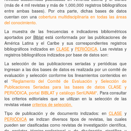
(más de 4 mil revistas y más de 1,000,000 registros bibliográficos
entre ambas bases). Por otra parte, dichas bases de datos
cuentan con una
cobertura multidisciplinaria en todas las áreas
del conocimiento.
La muestra de las frecuencias e indicadores bibliométricos
aportados por
Biblat
está conformada por las publicaciones de
América Latina y el Caribe y sus correspondientes registros
bibliográficos indizados en
CLASE
y
PERIÓDICA
. Las revistas y
registros bibliográficos indizados por base de datos son:
La selección de las publicaciones seriadas y periódicas que
ingresan a las dos bases de datos es realizada por un comité de
evaluación y selección conforme los lineamientos contenidos en
el
"Reglamento del Comité de Evaluación y Selección de
Publicaciones Seriadas para las bases de datos CLASE y
PERIÓDICA, portal BIBLAT y catálogo SeriUNAM"
. Para consultar
los criterios editoriales que se utilizan en la selección de las
revistas véase
criterios de selección.
Tipo de publicación y de documento indizados: en
CLASE
y
PERIÓDICA
se indizan diversos tipos de revistas, las cuales
pueden ser clasificadas como revistas de investigación científica,
de carácter técnico-profesional y de divulgación científica y