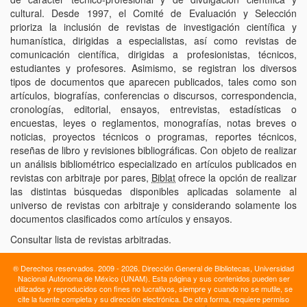
cultural. Desde 1997, el Comité de Evaluación y Selección
prioriza la inclusión de revistas de investigación científica y
humanística, dirigidas a especialistas, así como revistas de
comunicación científica, dirigidas a profesionistas, técnicos,
estudiantes y profesores. Asimismo, se registran los diversos
tipos de documentos que aparecen publicados, tales como son
artículos, biografías, conferencias o discursos, correspondencia,
cronologías, editorial, ensayos, entrevistas, estadísticas o
encuestas, leyes o reglamentos, monografías, notas breves o
noticias, proyectos técnicos o programas, reportes técnicos,
reseñas de libro y revisiones bibliográficas. Con objeto de realizar
un análisis bibliométrico especializado en artículos publicados en
revistas con arbitraje por pares,
Biblat
ofrece la opción de realizar
las distintas búsquedas disponibles aplicadas solamente al
universo de revistas con arbitraje y considerando solamente los
documentos clasificados como artículos y ensayos.
Consultar lista de revistas arbitradas.
® Derechos reservados. 2009 - 2026. Dirección General de Bibliotecas, Universidad
Nacional Autónoma de México (UNAM). Esta página y sus contenidos pueden ser
utilizados y reproducidos con fines no lucrativos, siempre y cuando no se mutile, se
cite la fuente completa y su dirección electrónica. De otra forma, requiere permiso