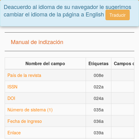
Deacuerdo al idioma de su navegador le sugerimos
Toggle
cambiar el idioma de la página a English
navigatio
Traducir
Inicio
Sobre Biblat
Manual de indización
Nombre del campo
Etiquetas
Campos obl
País de la revista
008e
X
ISSN
022a
DOI
024a
Número de sistema (1)
035a
X
Fecha de ingreso
036a
X
Enlace
039a