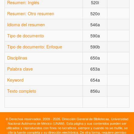
Resumen: Inglés
520i
Resumen: Otro resumen
520o
Idioma del resumen
546a
Tipo de documento
590a
X
Tipo de documento: Enfoque
590b
X
Disciplinas
650a
X
Palabra clave
653a
X
Keyword
654a
X
Texto completo
856u
® Derechos reservados. 2009 - 2026. Dirección General de Bibliotecas, Universidad
Nacional Autónoma de México (UNAM). Esta página y sus contenidos pueden ser
utilizados y reproducidos con fines no lucrativos, siempre y cuando no se mutile, se
cite la fuente completa y su dirección electrónica. De otra forma, requiere permiso