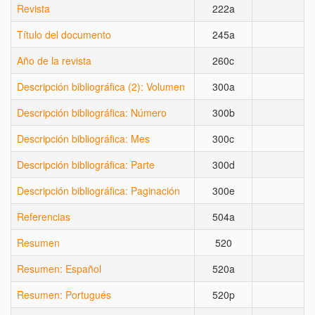
Revista
222a
X
Título del documento
245a
X
Año de la revista
260c
X
Descripción bibliográfica (2): Volumen
300a
X
Descripción bibliográfica: Número
300b
Descripción bibliográfica: Mes
300c
Descripción bibliográfica: Parte
300d
Descripción bibliográfica: Paginación
300e
Referencias
504a
Resumen
520
Resumen: Español
520a
Resumen: Portugués
520p