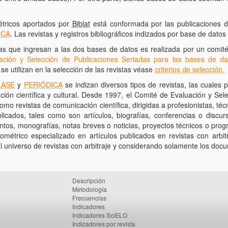
étricos aportados por
Biblat
está conformada por las publicaciones d
ICA
. Las revistas y registros bibliográficos indizados por base de datos
cas que ingresan a las dos bases de datos es realizada por un comit
ación y Selección de Publicaciones Seriadas para las bases de 
e se utilizan en la selección de las revistas véase
criterios de selección.
LASE
y
PERIÓDICA
se indizan diversos tipos de revistas, las cuales 
ación científica y cultural. Desde 1997, el Comité de Evaluación y Sele
 como revistas de comunicación científica, dirigidas a profesionistas, t
cados, tales como son artículos, biografías, conferencias o discurso
ntos, monografías, notas breves o noticias, proyectos técnicos o prog
bliométrico especializado en artículos publicados en revistas con arbi
l universo de revistas con arbitraje y considerando solamente los doc
Descripción
Metodología
Frecuencias
Indicadores
Indicadores SciELO
Indicadores por revista