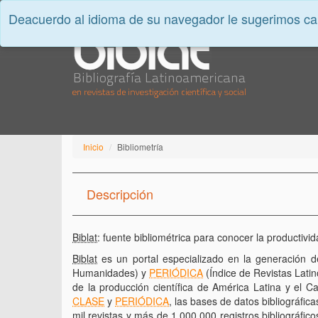
Deacuerdo al idioma de su navegador le sugerimos cam
Inicio
Bibliometría
Descripción
Biblat
: fuente bibliométrica para conocer la productivid
Biblat
es un portal especializado en la generación d
Humanidades) y
PERIÓDICA
(Índice de Revistas Lati
de la producción científica de América Latina y el C
CLASE
y
PERIÓDICA
, las bases de datos bibliográfi
mil revistas y más de 1,000,000 registros bibliográfi