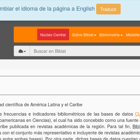
biar el idioma de la página a English
Traducir
Núcleo Central
Sobre Biblat
Bibliometría
MetaMet
ad científica de América Latina y el Caribe
e frecuencias e indicadores bibliométricos de las bases de datos
C
noamericanas en Ciencias), el cual ha sido concebido como una fuente 
aribe publicada en revistas académicas de la región. Para tal fin,
Bibl
cas con el conjunto más representativo e incluyente de revistas académ
cos entre ambas bases). Por otra parte, dichas bases de datos cuenta