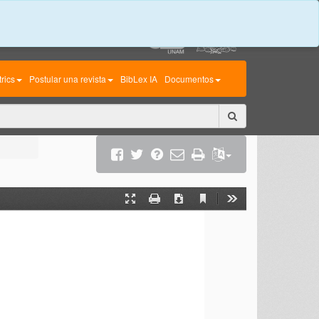
rics
Postular una revista
BibLex IA
Documentos
Current
Presentation
Print
Download
Tools
View
Mode