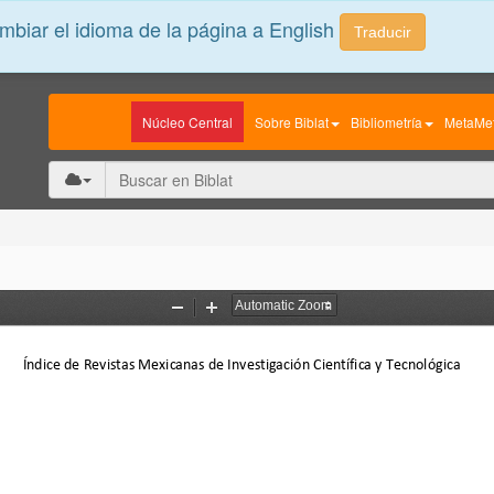
biar el idioma de la página a English
Traducir
Núcleo Central
Sobre Biblat
Bibliometría
MetaMet
Zoom
Zoom
Out
In
Índice de Revistas Mexicanas de Investigación Científica y Tecnológica