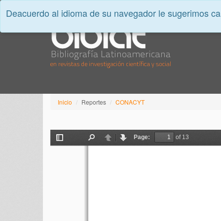
Deacuerdo al idioma de su navegador le sugerimos cam
Inicio
Reportes
CONACYT
Page:
of 13
Toggle
Find
Previous
Next
Sidebar