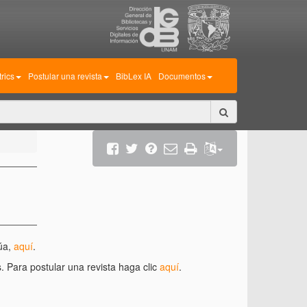
rics
Postular una revista
BibLex IA
Documentos
lúa,
aquí
.
. Para postular una revista haga clic
aquí
.