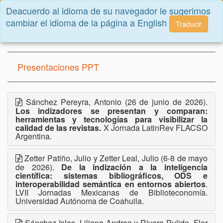
Deacuerdo al idioma de su navegador le sugerimos
Toggle
cambiar el idioma de la página a English
navigatio
Traducir
Inicio
Documentos
Presentaciones PPT
Sánchez Pereyra, Antonio (26 de junio de 2026).
Los indizadores se presentan y comparan:
herramientas y tecnologías para visibilizar la
calidad de las revistas.
X Jornada LatinRev FLACSO
Argentina.
Zetter Patiño, Julio y Zetter Leal, Julio (6-8 de mayo
de 2026).
De la indización a la inteligencia
científica: sistemas bibliográficos, ODS e
interoperabilidad semántica en entornos abiertos
.
LVII Jornadas Mexicanas de Biblioteconomía.
Universidad Autónoma de Coahuila.
Sánchez Islas, Liliana Andrea y Rivera Pulido, Flor