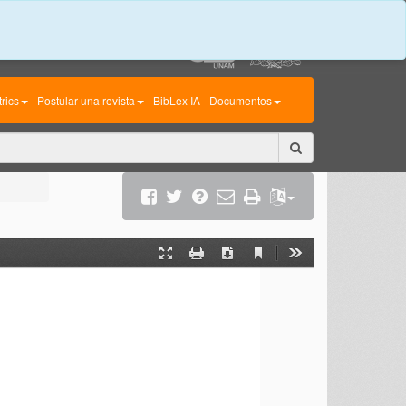
rics
Postular una revista
BibLex IA
Documentos
Current
Presentation
Print
Download
Tools
View
Mode