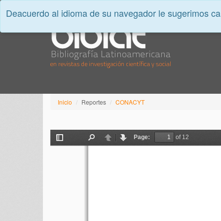
Deacuerdo al idioma de su navegador le sugerimos cam
Inicio
Reportes
CONACYT
Page:
of 12
Toggle
Find
Previous
Next
Sidebar