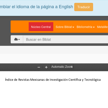
biar el idioma de la página a English
Traducir
Núcleo Central
Sobre Biblat
Bibliometría
MetaMet
Zoom
Zoom
Out
In
Índice de Revistas Mexicanas de Investigación Científica y Tecnológica