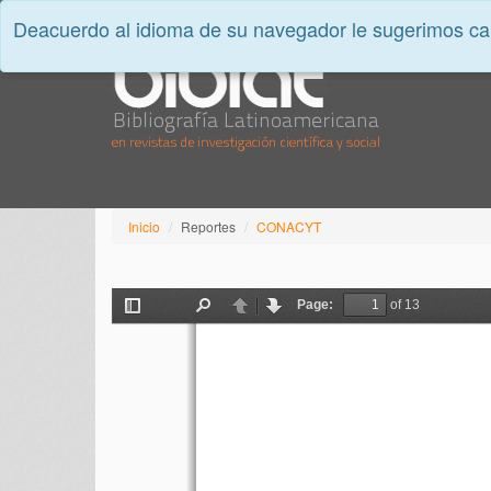
Deacuerdo al idioma de su navegador le sugerimos cam
Inicio
Reportes
CONACYT
Page:
of 13
Toggle
Find
Previous
Next
Sidebar