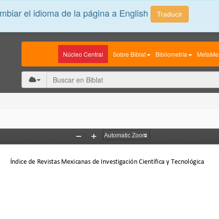
biar el idioma de la página a English
Traducir
Núcleo Central
Sobre Biblat
Bibliometría
MetaMet
Zoom
Zoom
Out
In
Índice de Revistas Mexicanas de Investigación Científica y Tecnológica