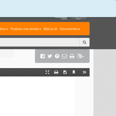
rics
Postular una revista
BibLex IA
Documentos
Current
Presentation
Print
Download
Tools
View
Mode