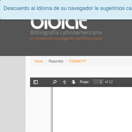
Deacuerdo al idioma de su navegador le sugerimos cam
Inicio
Reportes
CONACYT
Page:
of 12
Toggle
Find
Previous
Next
Sidebar