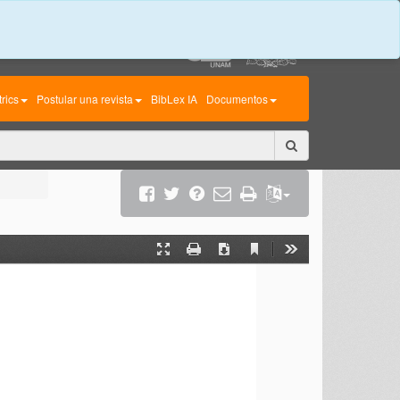
rics
Postular una revista
BibLex IA
Documentos
Current
Presentation
Print
Download
Tools
View
Mode