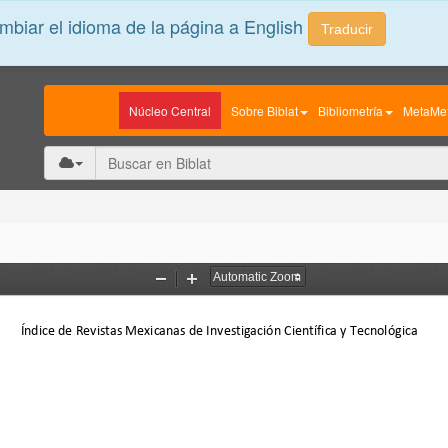
biar el idioma de la página a English
Traducir
Núcleo Central
Sobre Biblat
Bibliometría
MetaMet
Zoom
Zoom
Out
In
Índice de Revistas Mexicanas de Investigación Científica y Tecnológica