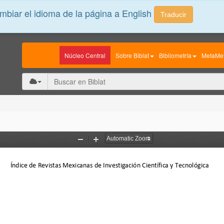
biar el idioma de la página a English
Traducir
Núcleo Central
Sobre Biblat
Bibliometría
MetaMet
Zoom
Zoom
Out
In
Índice de Revistas Mexicanas de Investigación Científica y Tecnológica