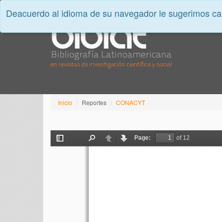
Deacuerdo al idioma de su navegador le sugerimos cam
Inicio
Reportes
CONACYT
Page:
of 12
Toggle
Find
Previous
Next
Sidebar