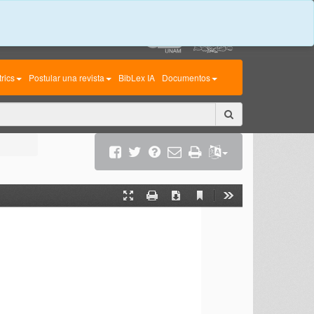
rics
Postular una revista
BibLex IA
Documentos
Current
Presentation
Print
Download
Tools
View
Mode