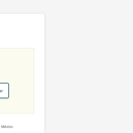
ar
e México.