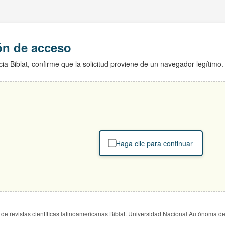
ión de acceso
ia Biblat, confirme que la solicitud proviene de un navegador legítimo.
Haga clic para continuar
de revistas científicas latinoamericanas Biblat. Universidad Nacional Autónoma d