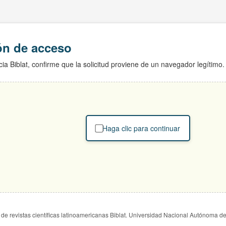
ión de acceso
ia Biblat, confirme que la solicitud proviene de un navegador legítimo.
Haga clic para continuar
de revistas científicas latinoamericanas Biblat. Universidad Nacional Autónoma d