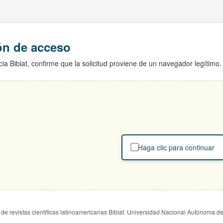
ión de acceso
ia Biblat, confirme que la solicitud proviene de un navegador legítimo.
Haga clic para continuar
de revistas científicas latinoamericanas Biblat. Universidad Nacional Autónoma d