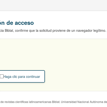
ión de acceso
ia Biblat, confirme que la solicitud proviene de un navegador legítimo.
Haga clic para continuar
de revistas científicas latinoamericanas Biblat. Universidad Nacional Autónoma d