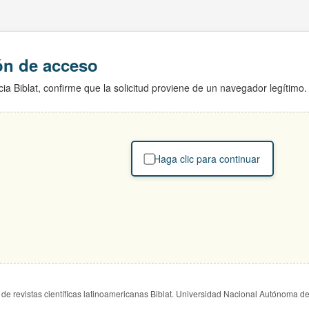
ión de acceso
ia Biblat, confirme que la solicitud proviene de un navegador legítimo.
Haga clic para continuar
de revistas científicas latinoamericanas Biblat. Universidad Nacional Autónoma d