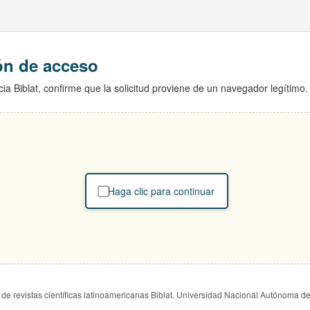
ión de acceso
ia Biblat, confirme que la solicitud proviene de un navegador legítimo.
Haga clic para continuar
de revistas científicas latinoamericanas Biblat. Universidad Nacional Autónoma d