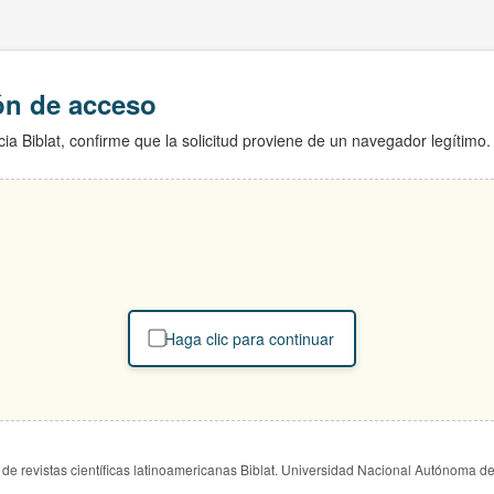
ión de acceso
ia Biblat, confirme que la solicitud proviene de un navegador legítimo.
Haga clic para continuar
de revistas científicas latinoamericanas Biblat. Universidad Nacional Autónoma d