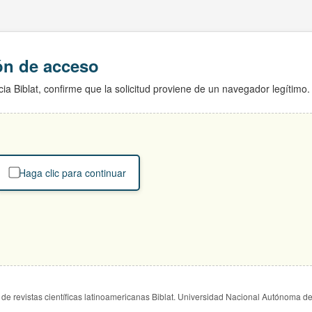
ión de acceso
ia Biblat, confirme que la solicitud proviene de un navegador legítimo.
Haga clic para continuar
de revistas científicas latinoamericanas Biblat. Universidad Nacional Autónoma d