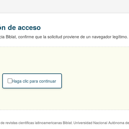
ión de acceso
ia Biblat, confirme que la solicitud proviene de un navegador legítimo.
Haga clic para continuar
de revistas científicas latinoamericanas Biblat. Universidad Nacional Autónoma d