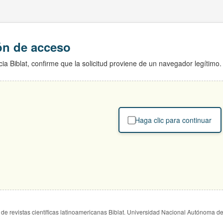
ión de acceso
ia Biblat, confirme que la solicitud proviene de un navegador legítimo.
Haga clic para continuar
de revistas científicas latinoamericanas Biblat. Universidad Nacional Autónoma d