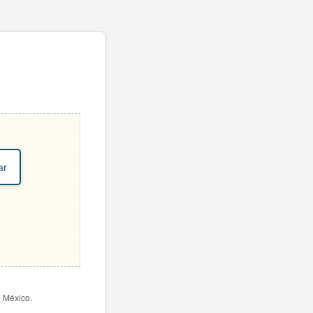
ar
e México.