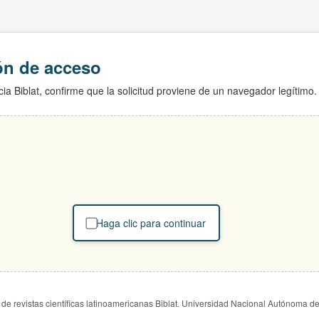
ión de acceso
ia Biblat, confirme que la solicitud proviene de un navegador legítimo.
Haga clic para continuar
de revistas científicas latinoamericanas Biblat. Universidad Nacional Autónoma d