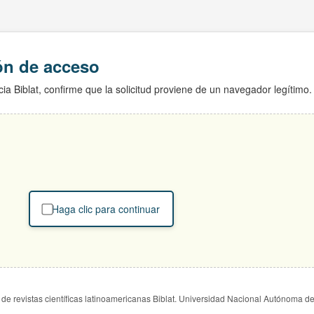
ión de acceso
ia Biblat, confirme que la solicitud proviene de un navegador legítimo.
Haga clic para continuar
de revistas científicas latinoamericanas Biblat. Universidad Nacional Autónoma d