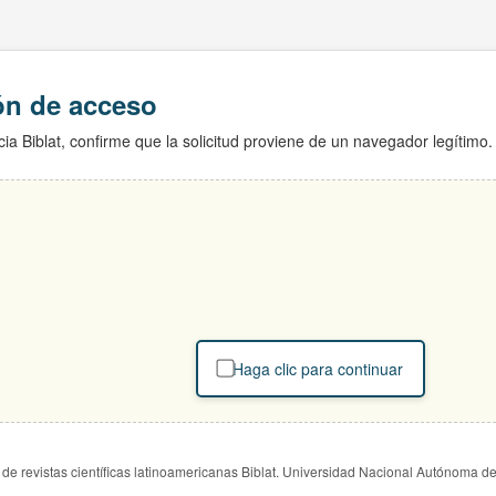
ión de acceso
ia Biblat, confirme que la solicitud proviene de un navegador legítimo.
Haga clic para continuar
de revistas científicas latinoamericanas Biblat. Universidad Nacional Autónoma d