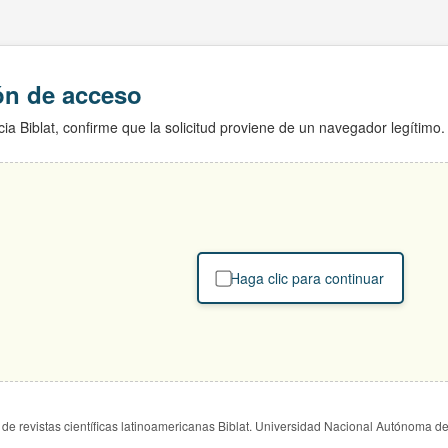
ión de acceso
ia Biblat, confirme que la solicitud proviene de un navegador legítimo.
Haga clic para continuar
de revistas científicas latinoamericanas Biblat. Universidad Nacional Autónoma d