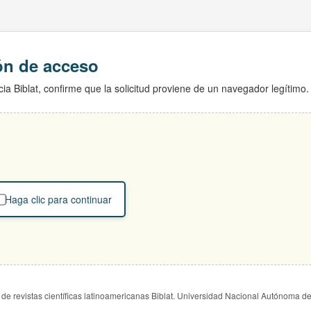
ión de acceso
ia Biblat, confirme que la solicitud proviene de un navegador legítimo.
Haga clic para continuar
de revistas científicas latinoamericanas Biblat. Universidad Nacional Autónoma d