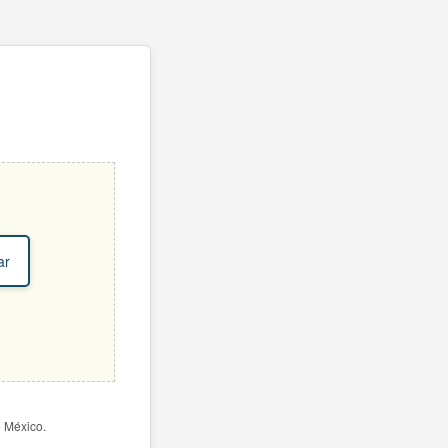
ar
e México.