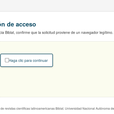
ión de acceso
ia Biblat, confirme que la solicitud proviene de un navegador legítimo.
Haga clic para continuar
de revistas científicas latinoamericanas Biblat. Universidad Nacional Autónoma d