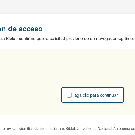
ión de acceso
ia Biblat, confirme que la solicitud proviene de un navegador legítimo.
Haga clic para continuar
de revistas científicas latinoamericanas Biblat. Universidad Nacional Autónoma d