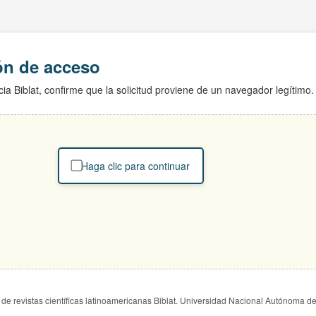
ión de acceso
ia Biblat, confirme que la solicitud proviene de un navegador legítimo.
Haga clic para continuar
de revistas científicas latinoamericanas Biblat. Universidad Nacional Autónoma d