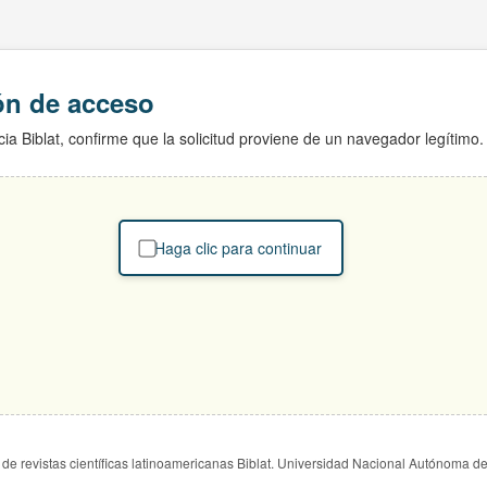
ión de acceso
ia Biblat, confirme que la solicitud proviene de un navegador legítimo.
Haga clic para continuar
de revistas científicas latinoamericanas Biblat. Universidad Nacional Autónoma d