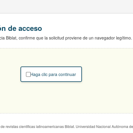
ión de acceso
ia Biblat, confirme que la solicitud proviene de un navegador legítimo.
Haga clic para continuar
de revistas científicas latinoamericanas Biblat. Universidad Nacional Autónoma d