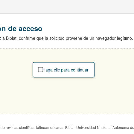
ión de acceso
ia Biblat, confirme que la solicitud proviene de un navegador legítimo.
Haga clic para continuar
de revistas científicas latinoamericanas Biblat. Universidad Nacional Autónoma d