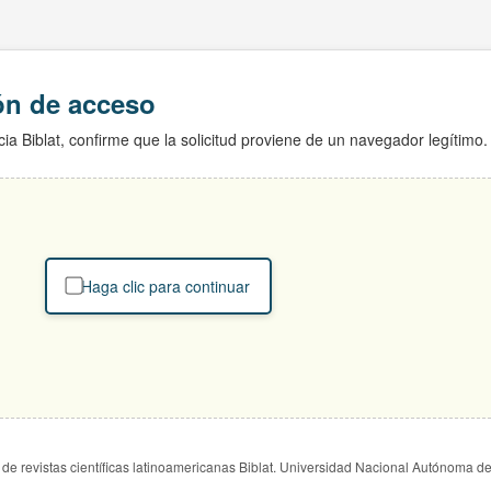
ión de acceso
ia Biblat, confirme que la solicitud proviene de un navegador legítimo.
Haga clic para continuar
de revistas científicas latinoamericanas Biblat. Universidad Nacional Autónoma d