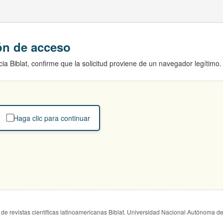
ión de acceso
ia Biblat, confirme que la solicitud proviene de un navegador legítimo.
Haga clic para continuar
de revistas científicas latinoamericanas Biblat. Universidad Nacional Autónoma d