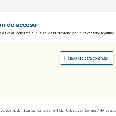
ión de acceso
ia Biblat, confirme que la solicitud proviene de un navegador legítimo.
Haga clic para continuar
de revistas científicas latinoamericanas Biblat. Universidad Nacional Autónoma d