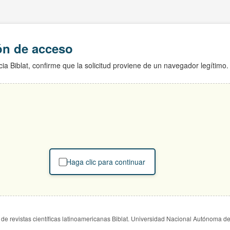
ión de acceso
ia Biblat, confirme que la solicitud proviene de un navegador legítimo.
Haga clic para continuar
de revistas científicas latinoamericanas Biblat. Universidad Nacional Autónoma d