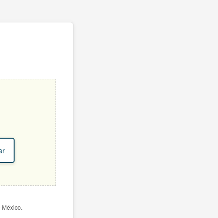
ar
e México.