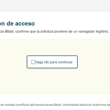
ión de acceso
ia Biblat, confirme que la solicitud proviene de un navegador legítimo.
Haga clic para continuar
de revistas científicas latinoamericanas Biblat. Universidad Nacional Autónoma d