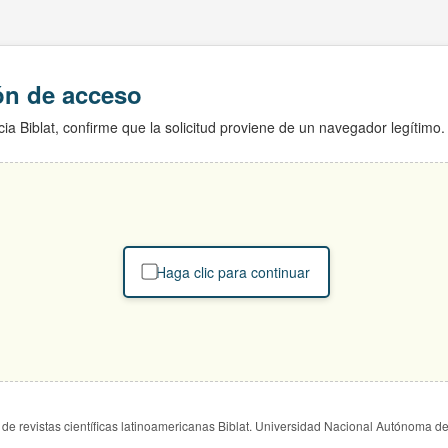
ión de acceso
ia Biblat, confirme que la solicitud proviene de un navegador legítimo.
Haga clic para continuar
de revistas científicas latinoamericanas Biblat. Universidad Nacional Autónoma d