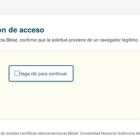
ión de acceso
ia Biblat, confirme que la solicitud proviene de un navegador legítimo.
Haga clic para continuar
de revistas científicas latinoamericanas Biblat. Universidad Nacional Autónoma d