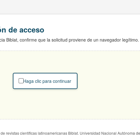
ión de acceso
ia Biblat, confirme que la solicitud proviene de un navegador legítimo.
Haga clic para continuar
de revistas científicas latinoamericanas Biblat. Universidad Nacional Autónoma d