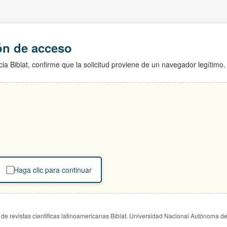
ión de acceso
ia Biblat, confirme que la solicitud proviene de un navegador legítimo.
Haga clic para continuar
de revistas científicas latinoamericanas Biblat. Universidad Nacional Autónoma d