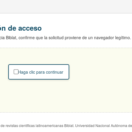
ión de acceso
ia Biblat, confirme que la solicitud proviene de un navegador legítimo.
Haga clic para continuar
de revistas científicas latinoamericanas Biblat. Universidad Nacional Autónoma d