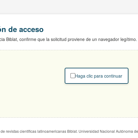
ión de acceso
ia Biblat, confirme que la solicitud proviene de un navegador legítimo.
Haga clic para continuar
de revistas científicas latinoamericanas Biblat. Universidad Nacional Autónoma d