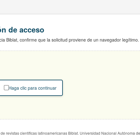
ión de acceso
ia Biblat, confirme que la solicitud proviene de un navegador legítimo.
Haga clic para continuar
de revistas científicas latinoamericanas Biblat. Universidad Nacional Autónoma d