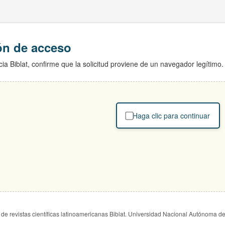
ión de acceso
ia Biblat, confirme que la solicitud proviene de un navegador legítimo.
Haga clic para continuar
de revistas científicas latinoamericanas Biblat. Universidad Nacional Autónoma d