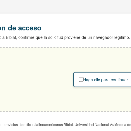
ión de acceso
ia Biblat, confirme que la solicitud proviene de un navegador legítimo.
Haga clic para continuar
de revistas científicas latinoamericanas Biblat. Universidad Nacional Autónoma d